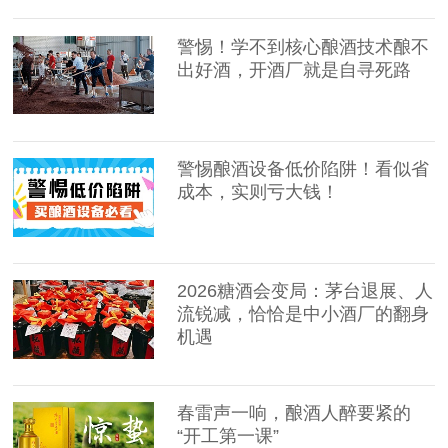
警惕！学不到核心酿酒技术酿不
出好酒，开酒厂就是自寻死路
警惕酿酒设备低价陷阱！看似省
成本，实则亏大钱！
2026糖酒会变局：茅台退展、人
流锐减，恰恰是中小酒厂的翻身
机遇
春雷声一响，酿酒人醉要紧的
“开工第一课”