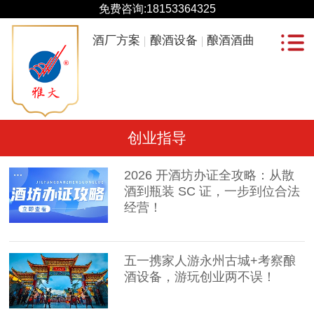
免费咨询:
18153364325
酒厂方案
酿酒设备
酿酒酒曲
创业指导
2026 开酒坊办证全攻略：从散
酒到瓶装 SC 证，一步到位合法
经营！
五一携家人游永州古城+考察酿
酒设备，游玩创业两不误！