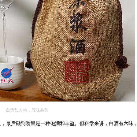
白酒如人生，五味杂陈
道，最后融到嘴里是一种饱满和丰盈。但科学来讲，白酒有六味