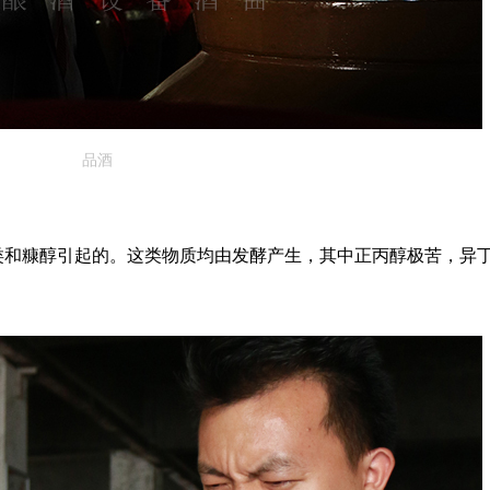
品酒
类和糠醇引起的。这类物质均由发酵产生，其中正丙醇极苦，异