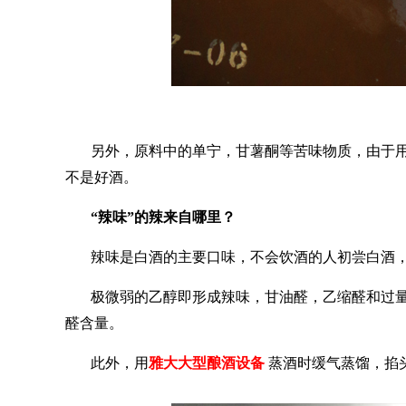
另外，原料中的单宁，甘薯酮等苦味物质，由于
不是好酒。
“辣味”的辣
来自
哪
里
？
辣味是白酒的主要口味，不会饮酒的人初尝白酒
极微弱的乙醇即形成辣味，甘油醛，乙缩醛和过
醛含量。
此外，用
雅大大型酿酒设备
蒸酒时缓气蒸馏，掐