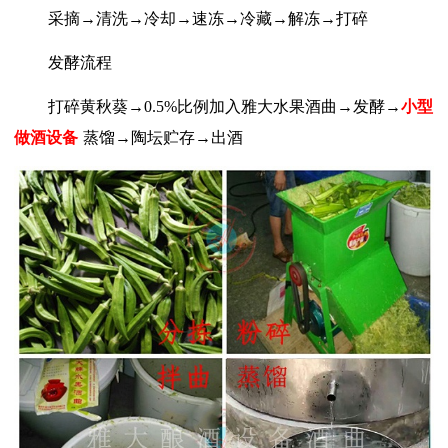
采摘
→清洗→冷却→速冻→冷藏→解冻→打碎
发酵流程
打碎黄秋葵
→0.5%比例加入雅大水果酒曲→发酵→
小型
做酒设备
蒸馏
→陶坛贮存→出酒