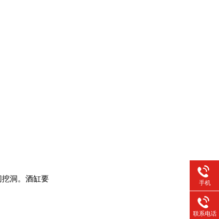
间挖洞。酒缸要
手机
联系电话