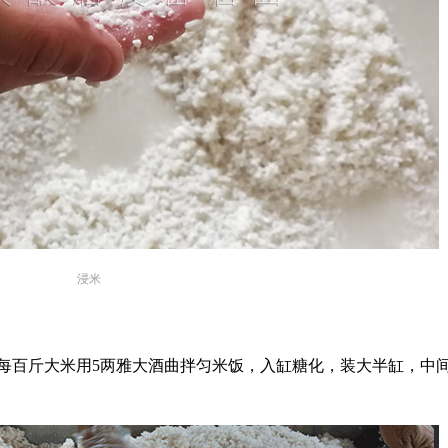
浸米
每百斤大米用5两雅大酒曲拌匀米饭，入缸糖化，装大半缸，中