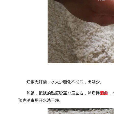
烂饭无好酒，水太少糖化不彻底，出酒少。
晾饭，把饭的温度晾至
33度左右，然后拌
酒曲
，
预先消毒用开水洗干净。