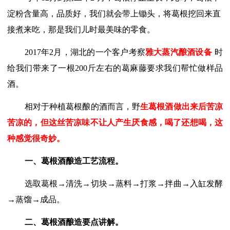
淀粉含量高，品质好，我们就会带上锄头，将葛根挖回来直
接煮来吃，那是我们儿时最美味的零食。
2017年2月，湖北的一个客户考察
雅大蒸汽酿酒设备
时
给我们带来了一根
200斤左右的葛麻藤要求我们帮忙做样品
酒。
相对于种植葛根酿的酒而言，野
生葛根酒做出来后苦凉
苦凉的，但这丝苦凉味不让人产生厌食感，喝了还想喝，这
种感觉很奇妙。
一、葛根酒酿造
工艺流程
。
选取葛根
→清洗→切块→蒸料→打浆→拌曲→入缸
发酵
→蒸馏→成品。
二、葛根酒酿造要点讲解。