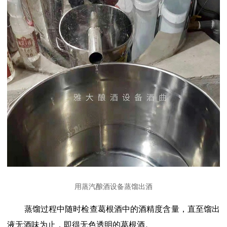
用蒸汽酿酒设备蒸馏出酒
蒸馏过程中随时检查葛根酒中的酒精度含量，直至馏出
液无酒味为止，即得无色透明的葛根酒。