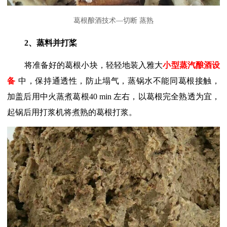
葛根酿酒技术—
切断 蒸熟
2、
蒸料
并打桨
将准备好的葛根小块，轻轻地装入雅大
小型蒸汽酿酒设
备
中，保持通透性，防止塌气，蒸锅水不能同葛根接触，
加盖后用中火蒸煮葛根
40 min 左右，以葛根完全熟透为宜，
起锅后用打浆机将煮熟的葛根打浆。