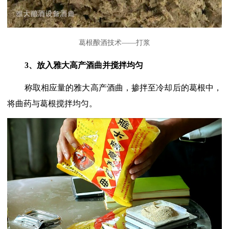
葛根酿酒技术——打浆
3、放入
雅大高产酒曲
并搅拌均匀
称取相应量的雅大高产酒曲，掺拌至冷却后的葛根中，
将曲药与葛根搅拌均匀。