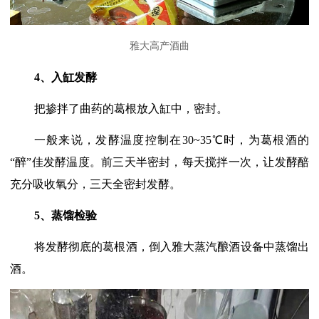
雅大高产酒曲
4、入缸发酵
把掺拌了曲药的葛根放入缸中，密封。
一般来说，
发酵温度控制在
30~35℃时，
为葛根酒的
“醉”佳发酵温度。前三天半密封，每天搅拌一次，让发酵醅
充分吸收氧分，三天全密封发酵。
5、
蒸馏检验
将发酵彻底的葛根酒，倒入雅大蒸汽酿酒设备中蒸馏出
酒。