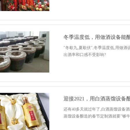
冬季温度低，用做酒设备能
"冬歇九,夏歇伏",冬季温度低,用做
出酒率和口感不受影响?
迎接2021，用白酒蒸馏设备
还有40多天就过年了,白酒蒸馏设备酒
蒸馏设备酿造的春节定制酒就要”够牛”