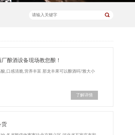
酒厂酿酒设备现场教您酿！
酸,口感清脆,营养丰富.那龙丰果可以酿酒吗?雅大小
!
了解详情
备货