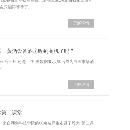
日开始,各省暂停收寄寄往北京顺义区,河北省石家庄市和
友只能再等等了.
了解详情
军，蒸酒设备酒坊嗅到商机了吗？
0后70后,还是…?相关数据显示,90后成为白酒市场消
?
了解详情
学第二课堂
。来自湖南科技学院的60余名师生走进了雅大“第二课