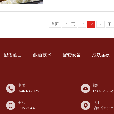
首页
上一页
57
58
59
下
酿酒酒曲
酿酒技术
配套设备
成功案例
电话
邮箱
0746-6368128
1330798176@
手机
地址
18153364325
湖南省永州市