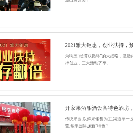
邀出席领奖！
2021雅大钜惠，创业扶持，
为响应“经济双循环”的大战略，激活
持创业，三大活动齐享。
开家果酒酿酒设备特色酒坊，
传统果园,以鲜果销售为主,渠道单一
营,帮果园添加新”特色”!