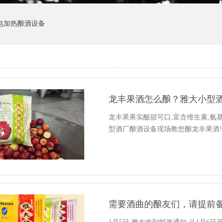
电加热酿酒设备
龙丰果酒怎么酿？雅大小型
龙丰果果实酸甜可口,富含维生素,氨基
型酒厂酿酒设备现场教您酿龙丰果酒
需要酒曲的酿友们，请提前