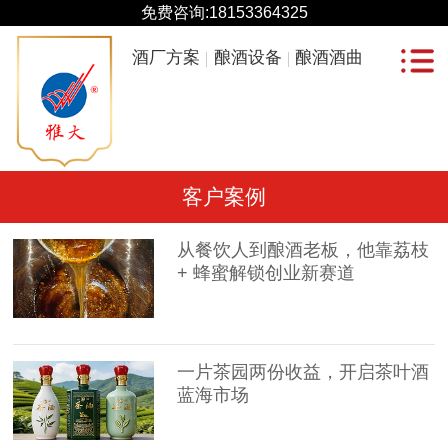
免费咨询:
18153364325
酒厂方案
酿酒设备
酿酒酒曲
客户案例
从餐饮人到酿酒老板，他靠荔枝
+ 蜂蜜解锁创业新赛道
一片茶园两份收益，开启茶叶酒
蓝海市场