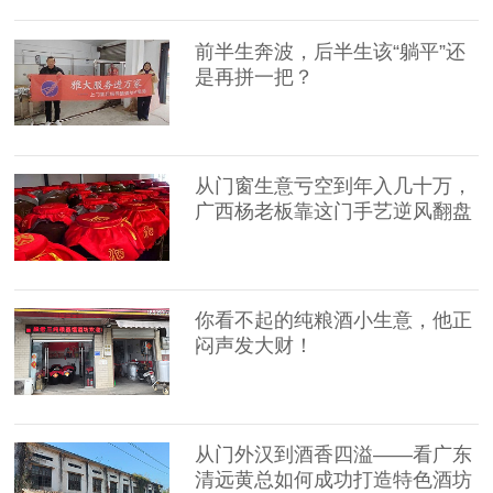
前半生奔波，后半生该“躺平”还
是再拼一把？
从门窗生意亏空到年入几十万，
广西杨老板靠这门手艺逆风翻盘
你看不起的纯粮酒小生意，他正
闷声发大财！
从门外汉到酒香四溢——看广东
清远黄总如何成功打造特色酒坊