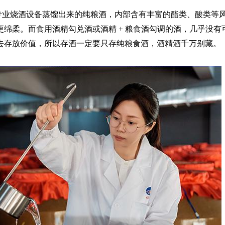
专业烧酒设备蒸馏出来的纯粮酒，内部含有丰富的酯类、酸类等
更绵柔。而食用酒精勾兑酒或
酒精
+ 粮食酒勾调的酒，几乎没有
去存放价值，所以存酒一定要只存纯粮食酒，酒精酒千万别藏。