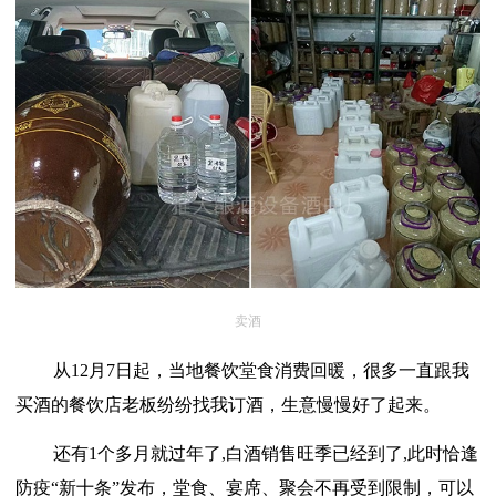
卖酒
从
12月7日起，当地餐饮堂食消费回暖，很多一直跟我
买酒的餐饮店老板纷纷找我订酒，生意慢慢好了起来。
还有
1个多月就过年了,白酒销售旺季已经到了,此时恰逢
防疫“新十条”发布，堂食、宴席、聚会不再受到限制，可以