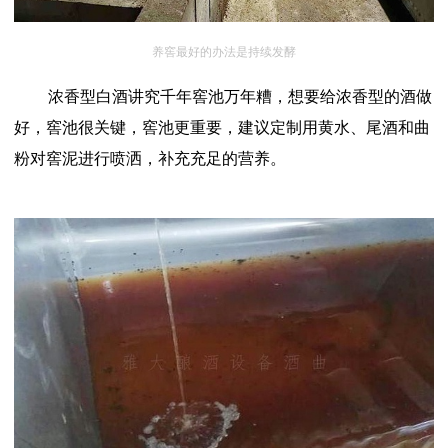
养窖最好的办法是持续发酵
浓香型白酒讲究千年窖池万年糟，想要给浓香型的酒做
好，窖池很关键，窖池更重要，建议定制用黄水、尾酒和曲
粉对窖泥进行喷洒，补充充足的营养。