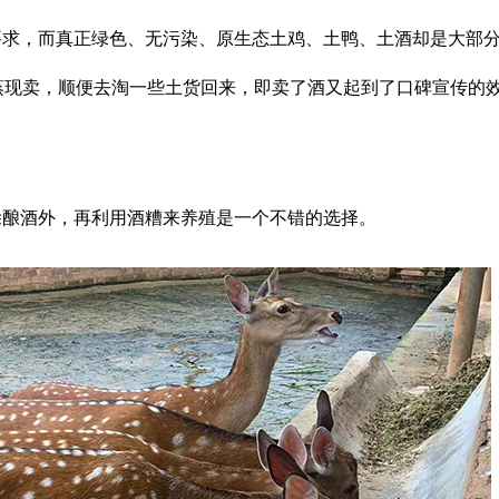
要求，而真正绿色、无污染、原生态土鸡、土鸭、土酒却是大部
蒸现卖，顺便去淘一些土货回来，即卖了酒又起到了口碑宣传的
除酿酒外，再利用酒糟来养殖是一个不错的选择。