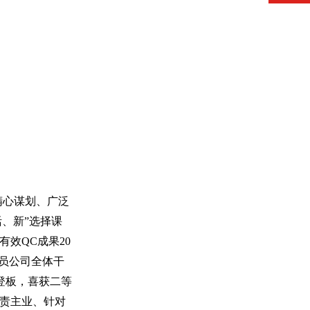
精心谋划、广泛
、新”选择课
效QC成果20
员公司全体干
登板，喜获二等
责主业、针对