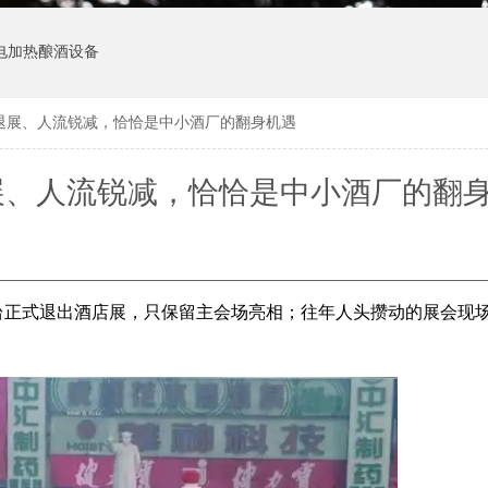
电加热酿酒设备
台退展、人流锐减，恰恰是中小酒厂的翻身机遇
退展、人流锐减，恰恰是中小酒厂的翻
茅台正式退出酒店展，只保留主会场亮相；往年人头攒动的展会现