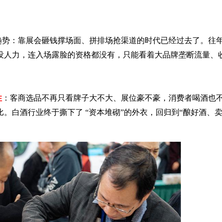
趋势：靠展会砸钱撑场面、拼排场抢渠道的时代已经过去了。往
没人力，连入场露脸的资格都没有，只能看着大品牌垄断流量、
性
：客商选品不再只看牌子大不大、展位豪不豪，消费者喝酒也
比。白酒行业终于撕下了
“资本堆砌”的外衣，回归到“酿好酒、