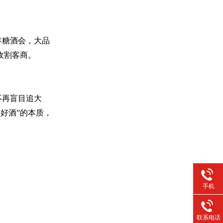
年糖酒会，大品
收割客商。
不再盲目追大
卖好酒”的本质，
手机
联系电话