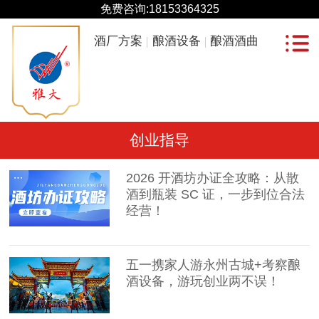
免费咨询:
18153364325
酒厂方案
酿酒设备
酿酒酒曲
创业指导
2026 开酒坊办证全攻略：从散
酒到瓶装 SC 证，一步到位合法
经营！
五一携家人游永州古城+考察酿
酒设备，游玩创业两不误！