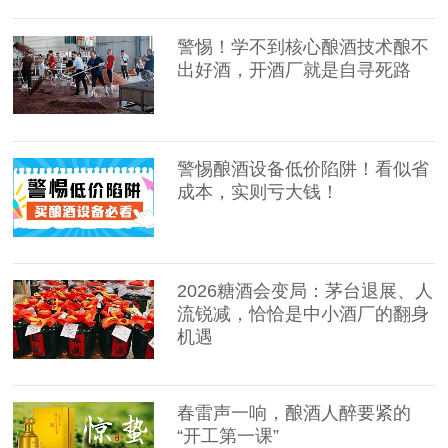
警惕！学不到核心酿酒技术酿不
出好酒，开酒厂就是自寻死路
警惕酿酒设备低价陷阱！看似省
成本，实则亏大钱！
2026糖酒会变局：茅台退展、人
流锐减，恰恰是中小酒厂的翻身
机遇
春雷声一响，酿酒人醉要紧的
“开工第一课”