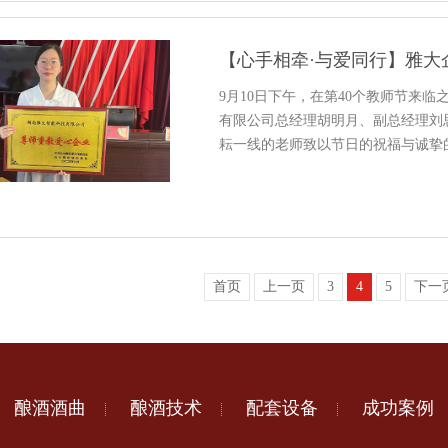
【心手相牵·与爱同行】雅大
9月10日下午，在第40个教师节来
有限公司总经理胡明月、副总经理刘
耘一线的老师致以节日的祝福与诚挚
首页
上一页
3
4
5
下一
酿酒酒曲
酿酒技术
配套设备
成功案例