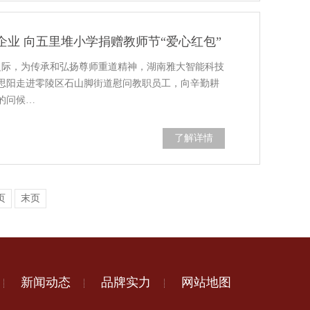
企业 向五里堆小学捐赠教师节“爱心红包”
临之际，为传承和弘扬尊师重道精神，湖南雅大智能科技
思阳走进零陵区石山脚街道慰问教职员工，向辛勤耕
的问候…
了解详情
页
末页
新闻动态
品牌实力
网站地图