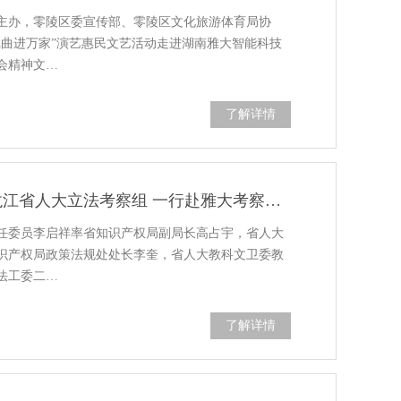
府主办，零陵区委宣传部、零陵区文化旅游体育局协
戏曲进万家”演艺惠民文艺活动走进湖南雅大智能科技
会精神文…
了解详情
【守正专利 · 强劲脉动】黑龙江省人大立法考察组 一行赴雅大考察知识产权保护工作
主任委员李启祥率省知识产权局副局长高占宇，省人大
识产权局政策法规处处长李奎，省人大教科文卫委教
法工委二…
了解详情