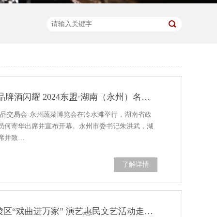
【以酒为媒·注入动力】雅大品牌酒闪耀 2024东盟·湖南（永州）名优产品交易会博众赞扬
优产品交易会-永州蔬菜博览会在冷水滩举行，湖南省政
员何寄华出席并宣布开幕。永州市委书记朱洪武，湖
席并致…
了解详情
戏曲进企业·文化润民心 | 零陵区“戏曲进万家” 演艺惠民文艺活动走进雅大